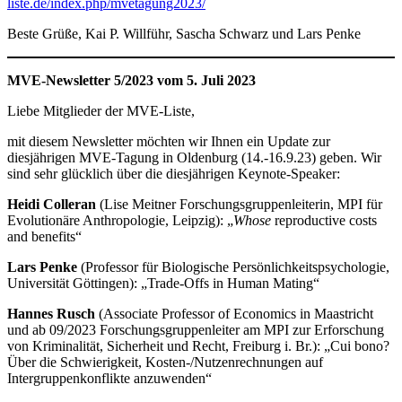
liste.de/index.php/mvetagung2023/
Beste Grüße, Kai P. Willführ, Sascha Schwarz und Lars Penke
MVE-Newsletter 5/2023 vom 5. Juli 2023
Liebe Mitglieder der MVE-Liste,
mit diesem Newsletter möchten wir Ihnen ein Update zur
diesjährigen MVE-Tagung in Oldenburg (14.-16.9.23) geben. Wir
sind sehr glücklich über die diesjährigen Keynote-Speaker:
Heidi Colleran
(Lise Meitner Forschungsgruppenleiterin, MPI für
Evolutionäre Anthropologie, Leipzig): „
Whose
reproductive costs
and benefits“
Lars Penke
(Professor für Biologische Persönlichkeitspsychologie,
Universität Göttingen): „Trade-Offs in Human Mating“
Hannes Rusch
(Associate Professor of Economics in Maastricht
und ab 09/2023 Forschungsgruppenleiter am MPI zur Erforschung
von Kriminalität, Sicherheit und Recht, Freiburg i. Br.): „Cui bono?
Über die Schwierigkeit, Kosten-/Nutzenrechnungen auf
Intergruppenkonflikte anzuwenden“