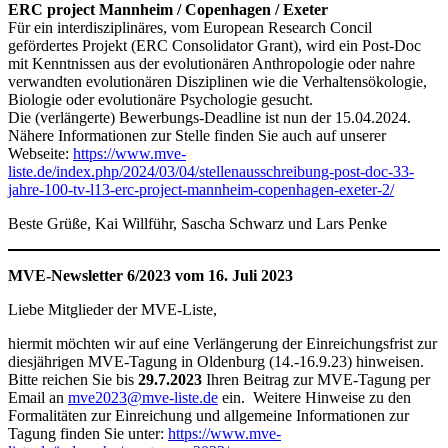
ERC project Mannheim / Copenhagen / Exeter
Für ein interdisziplinäres, vom European Research Concil
gefördertes Projekt (ERC Consolidator Grant), wird ein Post-Doc
mit Kenntnissen aus der evolutionären Anthropologie oder nahre
verwandten evolutionären Disziplinen wie die Verhaltensökologie,
Biologie oder evolutionäre Psychologie gesucht.
Die (verlängerte) Bewerbungs-Deadline ist nun der 15.04.2024.
Nähere Informationen zur Stelle finden Sie auch auf unserer
Webseite:
https://www.mve-
liste.de/index.php/2024/03/04/stellenausschreibung-post-doc-33-
jahre-100-tv-l13-erc-project-mannheim-copenhagen-exeter-2/
Beste Grüße, Kai Willführ, Sascha Schwarz und Lars Penke
MVE-Newsletter 6/2023 vom 16. Juli 2023
Liebe Mitglieder der MVE-Liste,
hiermit möchten wir auf eine Verlängerung der Einreichungsfrist zur
diesjährigen MVE-Tagung in Oldenburg (14.-16.9.23) hinweisen.
Bitte reichen Sie bis
29.7.2023
Ihren Beitrag zur MVE-Tagung per
Email an
mve2023@mve-liste.de
ein. Weitere Hinweise zu den
Formalitäten zur Einreichung und allgemeine Informationen zur
Tagung finden Sie unter:
https://www.mve-