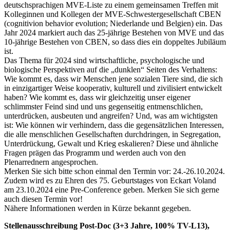
deutschsprachigen MVE-Liste zu einem gemeinsamen Treffen mit
Kolleginnen und Kollegen der MVE-Schwestergesellschaft CBEN
(cognitivion behavior evolution; Niederlande und Belgien) ein. Das
Jahr 2024 markiert auch das 25-jährige Bestehen von MVE und das
10-jährige Bestehen von CBEN, so dass dies ein doppeltes Jubiläum
ist.
Das Thema für 2024 sind wirtschaftliche, psychologische und
biologische Perspektiven auf die „dunklen“ Seiten des Verhaltens:
Wie kommt es, dass wir Menschen jene sozialen Tiere sind, die sich
in einzigartiger Weise kooperativ, kulturell und zivilisiert entwickelt
haben? Wie kommt es, dass wir gleichzeitig unser eigener
schlimmster Feind sind und uns gegenseitig entmenschlichen,
unterdrücken, ausbeuten und angreifen? Und, was am wichtigsten
ist: Wie können wir verhindern, dass die gegensätzlichen Interessen,
die alle menschlichen Gesellschaften durchdringen, in Segregation,
Unterdrückung, Gewalt und Krieg eskalieren? Diese und ähnliche
Fragen prägen das Programm und werden auch von den
Plenarrednern angesprochen.
Merken Sie sich bitte schon einmal den Termin vor: 24.-26.10.2024.
Zudem wird es zu Ehren des 75. Geburtstages von Eckart Voland
am 23.10.2024 eine Pre-Conference geben. Merken Sie sich gerne
auch diesen Termin vor!
Nähere Informationen werden in Kürze bekannt gegeben.
Stellenausschreibung Post-Doc (3+3 Jahre, 100% TV-L13),