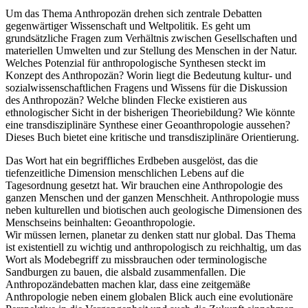
Um das Thema Anthropozän drehen sich zentrale Debatten
gegenwärtiger Wissenschaft und Weltpolitik. Es geht um
grundsätzliche Fragen zum Verhältnis zwischen Gesellschaften und
materiellen Umwelten und zur Stellung des Menschen in der Natur.
Welches Potenzial für anthropologische Synthesen steckt im
Konzept des Anthropozän? Worin liegt die Bedeutung kultur- und
sozialwissenschaftlichen Fragens und Wissens für die Diskussion
des Anthropozän? Welche blinden Flecke existieren aus
ethnologischer Sicht in der bisherigen Theoriebildung? Wie könnte
eine transdisziplinäre Synthese einer Geoanthropologie aussehen?
Dieses Buch bietet eine kritische und transdisziplinäre Orientierung.
Das Wort hat ein begriffliches Erdbeben ausgelöst, das die
tiefenzeitliche Dimension menschlichen Lebens auf die
Tagesordnung gesetzt hat. Wir brauchen eine Anthropologie des
ganzen Menschen und der ganzen Menschheit. Anthropologie muss
neben kulturellen und biotischen auch geologische Dimensionen des
Menschseins beinhalten: Geoanthropologie.
Wir müssen lernen, planetar zu denken statt nur global. Das Thema
ist existentiell zu wichtig und anthropologisch zu reichhaltig, um das
Wort als Modebegriff zu missbrauchen oder terminologische
Sandburgen zu bauen, die alsbald zusammenfallen. Die
Anthropozändebatten machen klar, dass eine zeitgemäße
Anthropologie neben einem globalen Blick auch eine evolutionäre