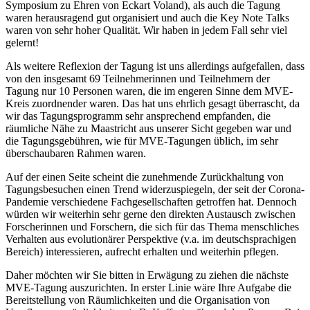
Symposium zu Ehren von Eckart Voland), als auch die Tagung
waren herausragend gut organisiert und auch die Key Note Talks
waren von sehr hoher Qualität. Wir haben in jedem Fall sehr viel
gelernt!
Als weitere Reflexion der Tagung ist uns allerdings aufgefallen, dass
von den insgesamt 69 Teilnehmerinnen und Teilnehmern der
Tagung nur 10 Personen waren, die im engeren Sinne dem MVE-
Kreis zuordnender waren. Das hat uns ehrlich gesagt überrascht, da
wir das Tagungsprogramm sehr ansprechend empfanden, die
räumliche Nähe zu Maastricht aus unserer Sicht gegeben war und
die Tagungsgebühren, wie für MVE-Tagungen üblich, im sehr
überschaubaren Rahmen waren.
Auf der einen Seite scheint die zunehmende Zurückhaltung von
Tagungsbesuchen einen Trend widerzuspiegeln, der seit der Corona-
Pandemie verschiedene Fachgesellschaften getroffen hat. Dennoch
würden wir weiterhin sehr gerne den direkten Austausch zwischen
Forscherinnen und Forschern, die sich für das Thema menschliches
Verhalten aus evolutionärer Perspektive (v.a. im deutschsprachigen
Bereich) interessieren, aufrecht erhalten und weiterhin pflegen.
Daher möchten wir Sie bitten in Erwägung zu ziehen die nächste
MVE-Tagung auszurichten. In erster Linie wäre Ihre Aufgabe die
Bereitstellung von Räumlichkeiten und die Organisation von