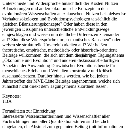
Unterschiede und Widersprüche hinsichtlich der Kosten-Nutzen-
Bilanzierungen und andere ökonomische Konzepte in den
evolutionären Wissenschaften auszutauschen. Nutzen beispielsweise
Verhaltensökologen und Evolutionspsychologen tatsächlich die
gleichen Bilanzierungskonzepte? Oder haben diese in den
jeweiligen Disziplinen unterschiedliche Entwicklungswege
eingeschlagen und weisen nun deutliche Differenzen zueinander
auf? Sind diese Widersprüche nur „semantisches Rauschen“ oder
weisen sie strukturelle Unvereinbarkeiten auf? Wir heißen
theoretische, empirische, methodisch- oder historisch-orientierte
Beiträge willkommen, die sich mit dem diesjährigen Tagungsthema
„Ökonomie und Evolution“ und anderen diskussionsbedürftigen
Aspekten der Anwendung Darwinischer Evolutionstheorie für
menschliches Erleben und Verhalten konstruktiv und kritisch
auseinandersetzen. Darüber hinaus werden, wie bei jedem
Jahrestreffen der MVE-Liste Beiträge angenommen, welche sich
zunächst nicht direkt dem Tagungsthema zuordnen lassen.
Keynotes:
TBA
Formalitäten zur Einreichung:
Interessierte Wissenschaftlerinnen und Wissenschaftler aller
Fachrichtungen und aller Qualifikationsstufen sind herzlich
eingeladen, ein Abstract zum geplanten Beitrag (mit Informationen