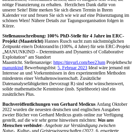
nötige Finanzierung zu erhalten. Herzlichen Dank dafür von
unserer Seite! Bitte merken Sie sich diesen Termin in Ihrem
Kalender vor und freuen Sie sich wie wir auf eine Präsenztagung im
schönen Wien! Nähere Details zur Tagungsorganisation folgen in
Kürze.
Stellenausschreibung: 100% PhD-Stelle für 4 Jahre im ERC-
Projekt (Maastricht)
Hannes Rusch sucht zum nächstmöglichen
Zeitpunkt eine/n Doktorand/in (100%, 4 Jahre) für sein ERC-Projekt
„MANUNKIND – Determinants and Dynamics of Collaborative
Exploitation“ am Standort
Maastricht. Stellenanzeige:
https://tinyurl.com/bee23um
Projektbesch
manunkind
Bewerbungsfrist:
5. Februar 2023
Ideal wäre jemand mit
Interesse an und Vorkenntnissen in den experimentellen Methoden
mindestens einer Verhaltenswissenschaft. Zusätzliche
Datenanalysefähigkeiten (bevorzugt R) sind sehr wünschenswert,
solide mathematische Kenntnisse (insb. Spieltheorie) sind ein
zusätzliches Plus.
Buchveröffentlichungen von Gerhard Medicus
Anfang Oktober
2022 wurden die neuesten deutschen und englischen Ausgaben
zweier Bücher von Gerhard Medicus gratis online zur Verfügung
gestellt, auf die wir sehr gerne hinweisen möchten:
Was uns
Menschen verbindet
– Angebote zur Verständigung zwischen
Natur-, Kultur- und Geisteswissenschaften
(2022, 6. erweiterte