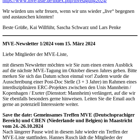
https://www.mve-liste.de/index.php/mvetagung2024/
Wir würden uns sehr freuen, wenn wir uns wieder „live“ begegnen
und austauschen könnten!
Beste Grüße, Kai Willführ, Sascha Schwarz und Lars Penke
MVE-Newsletter 1/2024 vom 15. März 2024
Liebe Mitglieder der MVE-Liste,
mit diesem Newsletter möchten wir Sie zum einen ersten Ausblick
auf die nächste MVE-Tagung im Oktober diesen Jahres geben. Bitte
merken Sie sich das Datum schon einmal vor! Zudem wurde die
Ausschreibung einer Post-Doc Stelle (3 + 3 Jahre) im Rahmen eines
interdisziplinären ERC-Projektes zwischen den Unis Mannheim /
Kopenhagen / Exeter (Dienstort: Mannheim) verlängert, auf die wir
Sie ebenfalls besonders gerne hinweisen. Leiten Sie die Email auch
gerne an potenziell Interessierte weiter.
Save the date: Gemeinsames Treffen MVE (Deutschsprachiger
Bereich) und CBEN (Niederlande und Belgien) in Maastricht
vom 24.-26.10.2024
Nach längerer Pause wird in diesem Jahr wieder ein Treffen der
MVE-Liste stattfinden. Hannes Rusch lädt die Mitglieder der