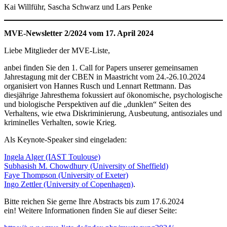
Kai Willführ, Sascha Schwarz und Lars Penke
MVE-Newsletter 2/2024 vom 17. April 2024
Liebe Mitglieder der MVE-Liste,
anbei finden Sie den 1. Call for Papers unserer gemeinsamen
Jahrestagung mit der CBEN in Maastricht vom 24.-26.10.2024
organisiert von Hannes Rusch und Lennart Rettmann. Das
diesjährige Jahresthema fokussiert auf ökonomische, psychologische
und biologische Perspektiven auf die „dunklen“ Seiten des
Verhaltens, wie etwa Diskriminierung, Ausbeutung, antisoziales und
kriminelles Verhalten, sowie Krieg.
Als Keynote-Speaker sind eingeladen:
Ingela Alger (IAST Toulouse)
Subhasish M. Chowdhury (University of Sheffield)
Faye Thompson (University of Exeter)
Ingo Zettler (University of Copenhagen)
.
Bitte reichen Sie gerne Ihre Abstracts bis zum 17.6.2024
ein! Weitere Informationen finden Sie auf dieser Seite: