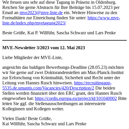
Wir freuen uns sehr auf diese Tagung in Präsenz in Oldenburg.
Reichen Sie gerne Abstracts für Ihre Beiträge bis 15.07.2023 per
Email an
mve2023@mve-liste.de
ein. Weitere Hinweise zu den
Formalitäten zur Einreichung finden Sie unter:
https://www.mve-
liste.de/index.php/mvetagung2023/
Beste Grüße, Kai P. Willführ, Sascha Schwarz und Lars Penke
MVE-Newsletter 3/2023 vom 12. Mai 2023
Liebe Mitglieder der MVE-Liste,
angesichts das baldigen Bewerbungs-Deadline (28.05.23) möchten
wir Sie gerne auf zwei Doktorandenstellen am Max-Planck-Institut
zur Erforschung von Kriminalität, Sicherheit und Recht unter der
Leitung von Hannes Rusch hinweisen.
https://recruitingapp-
5535.de.umantis.com/Vacancies/420/Description/2
Die beiden
Stellen werden finanziert über den ERC grant, den Hannes Rusch
eingeworben hat:
https://cordis.europa.eu/project/id/101040002
Bitte
leiten Sie ggf. die Stellenausschreibungen an interessierte
Kolleginnen und Kollegen weiter.
Vielen Dank! Beste Grüße,
Kai Willführ, Sascha Schwarz und Lars Penke