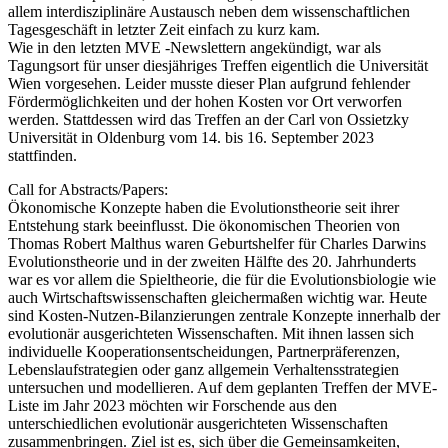
allem interdisziplinäre Austausch neben dem wissenschaftlichen
Tagesgeschäft in letzter Zeit einfach zu kurz kam.
Wie in den letzten MVE -Newslettern angekündigt, war als
Tagungsort für unser diesjähriges Treffen eigentlich die Universität
Wien vorgesehen. Leider musste dieser Plan aufgrund fehlender
Fördermöglichkeiten und der hohen Kosten vor Ort verworfen
werden. Stattdessen wird das Treffen an der Carl von Ossietzky
Universität in Oldenburg vom 14. bis 16. September 2023
stattfinden.
Call for Abstracts/Papers:
Ökonomische Konzepte haben die Evolutionstheorie seit ihrer
Entstehung stark beeinflusst. Die ökonomischen Theorien von
Thomas Robert Malthus waren Geburtshelfer für Charles Darwins
Evolutionstheorie und in der zweiten Hälfte des 20. Jahrhunderts
war es vor allem die Spieltheorie, die für die Evolutionsbiologie wie
auch Wirtschaftswissenschaften gleichermaßen wichtig war. Heute
sind Kosten-Nutzen-Bilanzierungen zentrale Konzepte innerhalb der
evolutionär ausgerichteten Wissenschaften. Mit ihnen lassen sich
individuelle Kooperationsentscheidungen, Partnerpräferenzen,
Lebenslaufstrategien oder ganz allgemein Verhaltensstrategien
untersuchen und modellieren. Auf dem geplanten Treffen der MVE-
Liste im Jahr 2023 möchten wir Forschende aus den
unterschiedlichen evolutionär ausgerichteten Wissenschaften
zusammenbringen. Ziel ist es, sich über die Gemeinsamkeiten,