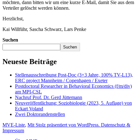
möchten, dann bitten wir um eine kurze E-Mail, damit Sie aus dem
Verteiler gelöscht werden können.
Herzlichst,
Kai Willführ, Sascha Schwarz, Lars Penke
Suchen
Suchen
Neueste Beiträge
Stellenausschreibung Post-Doc (3+3 Jahre, 100% TV-L13),
ERC project Mannheim / Copenhagen / Exeter
Postdoctoral Researcher in Behavioral Economics (f/m/div)
am MPI-CSL
Nachruf Prof. Dr. Gerd Jüttemann
Neuveröffentlichung: Soziobiologie (2023, 5. Auflage) von
Eckart Voland
Zwei Doktorandenstellen
MVE-Liste
,
Mit Stolz präsentiert von WordPress.
Datenschutz &
Impressum