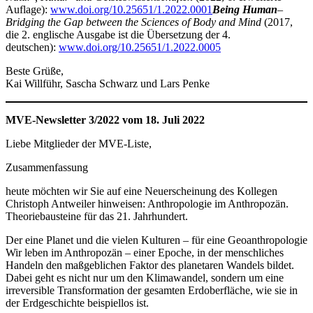
Auflage):
www.doi.org/10.25651/1.2022.0001
Being Human
–
Bridging the Gap between the Sciences of Body and Mind
(2017,
die 2. englische Ausgabe ist die Übersetzung der 4.
deutschen):
www.doi.org/10.25651/1.2022.0005
Beste Grüße,
Kai Willführ, Sascha Schwarz und Lars Penke
MVE-Newsletter 3/2022 vom 18. Juli 2022
Liebe Mitglieder der MVE-Liste,
Zusammenfassung
heute möchten wir Sie auf eine Neuerscheinung des Kollegen
Christoph Antweiler hinweisen: Anthropologie im Anthropozän.
Theoriebausteine für das 21. Jahrhundert.
Der eine Planet und die vielen Kulturen – für eine Geoanthropologie
Wir leben im Anthropozän – einer Epoche, in der menschliches
Handeln den maßgeblichen Faktor des planetaren Wandels bildet.
Dabei geht es nicht nur um den Klimawandel, sondern um eine
irreversible Transformation der gesamten Erdoberfläche, wie sie in
der Erdgeschichte beispiellos ist.