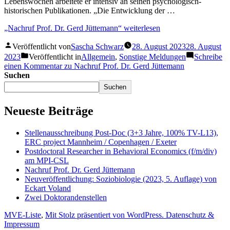
Lebenswochen arbeitete er intensiv an seinen psychologisch-
historischen Publikationen. „Die Entwicklung der …
„Nachruf Prof. Dr. Gerd Jüttemann“
weiterlesen
Veröffentlicht von
Sascha Schwarz
28. August 2023
28. August
2023
Veröffentlicht in
Allgemein
,
Sonstige Meldungen
Schreibe
einen Kommentar
zu Nachruf Prof. Dr. Gerd Jüttemann
Suchen
Suchen
Neueste Beiträge
Stellenausschreibung Post-Doc (3+3 Jahre, 100% TV-L13),
ERC project Mannheim / Copenhagen / Exeter
Postdoctoral Researcher in Behavioral Economics (f/m/div)
am MPI-CSL
Nachruf Prof. Dr. Gerd Jüttemann
Neuveröffentlichung: Soziobiologie (2023, 5. Auflage) von
Eckart Voland
Zwei Doktorandenstellen
MVE-Liste
,
Mit Stolz präsentiert von WordPress.
Datenschutz &
Impressum