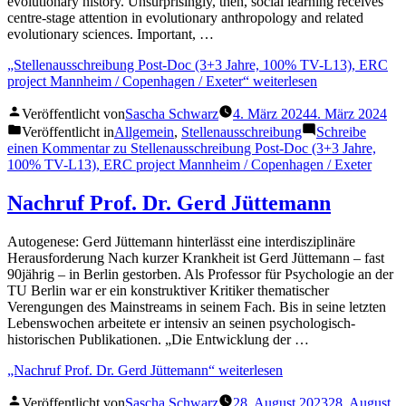
evolutionary history. Unsurprisingly, then, social learning receives
centre-stage attention in evolutionary anthropology and related
evolutionary sciences. Important, …
„Stellenausschreibung Post-Doc (3+3 Jahre, 100% TV-L13), ERC
project Mannheim / Copenhagen / Exeter“
weiterlesen
Veröffentlicht von
Sascha Schwarz
4. März 2024
4. März 2024
Veröffentlicht in
Allgemein
,
Stellenausschreibung
Schreibe
einen Kommentar
zu Stellenausschreibung Post-Doc (3+3 Jahre,
100% TV-L13), ERC project Mannheim / Copenhagen / Exeter
Nachruf Prof. Dr. Gerd Jüttemann
Autogenese: Gerd Jüttemann hinterlässt eine interdisziplinäre
Herausforderung Nach kurzer Krankheit ist Gerd Jüttemann – fast
90jährig – in Berlin gestorben. Als Professor für Psychologie an der
TU Berlin war er ein konstruktiver Kritiker thematischer
Verengungen des Mainstreams in seinem Fach. Bis in seine letzten
Lebenswochen arbeitete er intensiv an seinen psychologisch-
historischen Publikationen. „Die Entwicklung der …
„Nachruf Prof. Dr. Gerd Jüttemann“
weiterlesen
Veröffentlicht von
Sascha Schwarz
28. August 2023
28. August