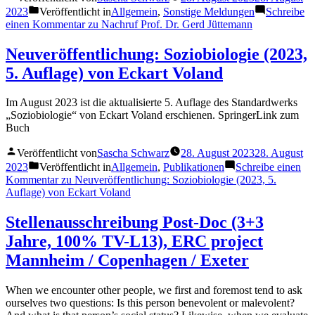
2023
Veröffentlicht in
Allgemein
,
Sonstige Meldungen
Schreibe
einen Kommentar
zu Nachruf Prof. Dr. Gerd Jüttemann
Neuveröffentlichung: Soziobiologie (2023,
5. Auflage) von Eckart Voland
Im August 2023 ist die aktualisierte 5. Auflage des Standardwerks
„Soziobiologie“ von Eckart Voland erschienen. SpringerLink zum
Buch
Veröffentlicht von
Sascha Schwarz
28. August 2023
28. August
2023
Veröffentlicht in
Allgemein
,
Publikationen
Schreibe einen
Kommentar
zu Neuveröffentlichung: Soziobiologie (2023, 5.
Auflage) von Eckart Voland
Stellenausschreibung Post-Doc (3+3
Jahre, 100% TV-L13), ERC project
Mannheim / Copenhagen / Exeter
When we encounter other people, we first and foremost tend to ask
ourselves two questions: Is this person benevolent or malevolent?