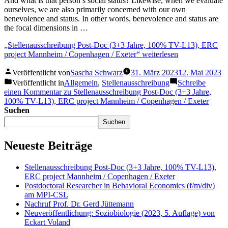
And what is that person’s social status? Likewise, when we evaluate
ourselves, we are also primarily concerned with our own
benevolence and status. In other words, benevolence and status are
the focal dimensions in …
„Stellenausschreibung Post-Doc (3+3 Jahre, 100% TV-L13), ERC
project Mannheim / Copenhagen / Exeter“
weiterlesen
Veröffentlicht von
Sascha Schwarz
31. März 2023
12. Mai 2023
Veröffentlicht in
Allgemein
,
Stellenausschreibung
Schreibe
einen Kommentar
zu Stellenausschreibung Post-Doc (3+3 Jahre,
100% TV-L13), ERC project Mannheim / Copenhagen / Exeter
Suchen
Suchen
Neueste Beiträge
Stellenausschreibung Post-Doc (3+3 Jahre, 100% TV-L13),
ERC project Mannheim / Copenhagen / Exeter
Postdoctoral Researcher in Behavioral Economics (f/m/div)
am MPI-CSL
Nachruf Prof. Dr. Gerd Jüttemann
Neuveröffentlichung: Soziobiologie (2023, 5. Auflage) von
Eckart Voland