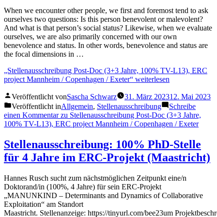
When we encounter other people, we first and foremost tend to ask
ourselves two questions: Is this person benevolent or malevolent?
And what is that person’s social status? Likewise, when we evaluate
ourselves, we are also primarily concerned with our own
benevolence and status. In other words, benevolence and status are
the focal dimensions in …
„Stellenausschreibung Post-Doc (3+3 Jahre, 100% TV-L13), ERC
project Mannheim / Copenhagen / Exeter“
weiterlesen
Veröffentlicht von
Sascha Schwarz
31. März 2023
12. Mai 2023
Veröffentlicht in
Allgemein
,
Stellenausschreibung
Schreibe
einen Kommentar
zu Stellenausschreibung Post-Doc (3+3 Jahre,
100% TV-L13), ERC project Mannheim / Copenhagen / Exeter
Stellenausschreibung: 100% PhD-Stelle
für 4 Jahre im ERC-Projekt (Maastricht)
Hannes Rusch sucht zum nächstmöglichen Zeitpunkt eine/n
Doktorand/in (100%, 4 Jahre) für sein ERC-Projekt
„MANUNKIND – Determinants and Dynamics of Collaborative
Exploitation“ am Standort
Maastricht. Stellenanzeige: https://tinyurl.com/bee23um Projektbesch