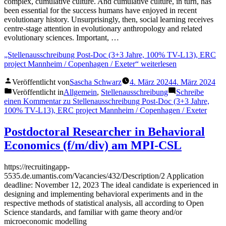
complex, cumulative culture. And cumulative culture, in turn, has
been essential for the success humans have enjoyed in recent
evolutionary history. Unsurprisingly, then, social learning receives
centre-stage attention in evolutionary anthropology and related
evolutionary sciences. Important, …
„Stellenausschreibung Post-Doc (3+3 Jahre, 100% TV-L13), ERC
project Mannheim / Copenhagen / Exeter“
weiterlesen
Veröffentlicht von
Sascha Schwarz
4. März 2024
4. März 2024
Veröffentlicht in
Allgemein
,
Stellenausschreibung
Schreibe
einen Kommentar
zu Stellenausschreibung Post-Doc (3+3 Jahre,
100% TV-L13), ERC project Mannheim / Copenhagen / Exeter
Postdoctoral Researcher in Behavioral
Economics (f/m/div) am MPI-CSL
https://recruitingapp-
5535.de.umantis.com/Vacancies/432/Description/2 Application
deadline: November 12, 2023 The ideal candidate is experienced in
designing and implementing behavioral experiments and in the
respective methods of statistical analysis, all according to Open
Science standards, and familiar with game theory and/or
microeconomic modelling