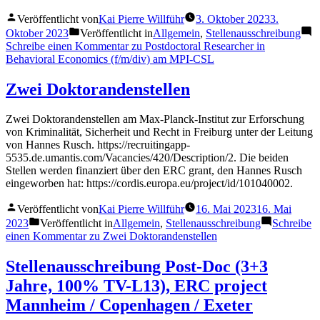
Veröffentlicht von
Kai Pierre Willführ
3. Oktober 2023
3.
Oktober 2023
Veröffentlicht in
Allgemein
,
Stellenausschreibung
Schreibe einen Kommentar
zu Postdoctoral Researcher in
Behavioral Economics (f/m/div) am MPI-CSL
Zwei Doktorandenstellen
Zwei Doktorandenstellen am Max-Planck-Institut zur Erforschung
von Kriminalität, Sicherheit und Recht in Freiburg unter der Leitung
von Hannes Rusch. https://recruitingapp-
5535.de.umantis.com/Vacancies/420/Description/2. Die beiden
Stellen werden finanziert über den ERC grant, den Hannes Rusch
eingeworben hat: https://cordis.europa.eu/project/id/101040002.
Veröffentlicht von
Kai Pierre Willführ
16. Mai 2023
16. Mai
2023
Veröffentlicht in
Allgemein
,
Stellenausschreibung
Schreibe
einen Kommentar
zu Zwei Doktorandenstellen
Stellenausschreibung Post-Doc (3+3
Jahre, 100% TV-L13), ERC project
Mannheim / Copenhagen / Exeter