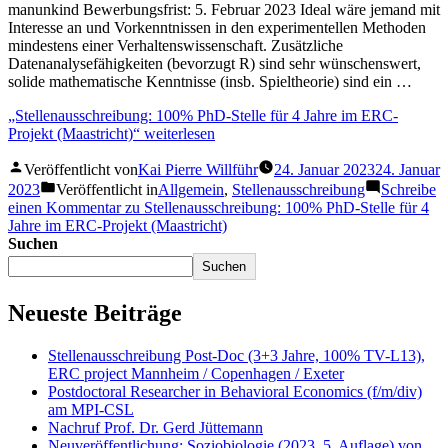
manunkind Bewerbungsfrist: 5. Februar 2023 Ideal wäre jemand mit
Interesse an und Vorkenntnissen in den experimentellen Methoden
mindestens einer Verhaltenswissenschaft. Zusätzliche
Datenanalysefähigkeiten (bevorzugt R) sind sehr wünschenswert,
solide mathematische Kenntnisse (insb. Spieltheorie) sind ein …
„Stellenausschreibung: 100% PhD-Stelle für 4 Jahre im ERC-
Projekt (Maastricht)“
weiterlesen
Veröffentlicht von
Kai Pierre Willführ
24. Januar 2023
24. Januar
2023
Veröffentlicht in
Allgemein
,
Stellenausschreibung
Schreibe
einen Kommentar
zu Stellenausschreibung: 100% PhD-Stelle für 4
Jahre im ERC-Projekt (Maastricht)
Suchen
Suchen
Neueste Beiträge
Stellenausschreibung Post-Doc (3+3 Jahre, 100% TV-L13),
ERC project Mannheim / Copenhagen / Exeter
Postdoctoral Researcher in Behavioral Economics (f/m/div)
am MPI-CSL
Nachruf Prof. Dr. Gerd Jüttemann
Neuveröffentlichung: Soziobiologie (2023, 5. Auflage) von